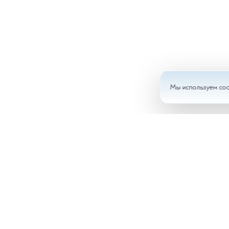
Мы используем coo
Анал
Доку
Врач
Ново