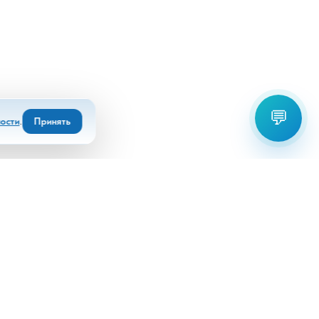
💬
ости
.
Принять
Выберите офис для связи:
+7(8672)55 22 80
+7(918)826 92 94