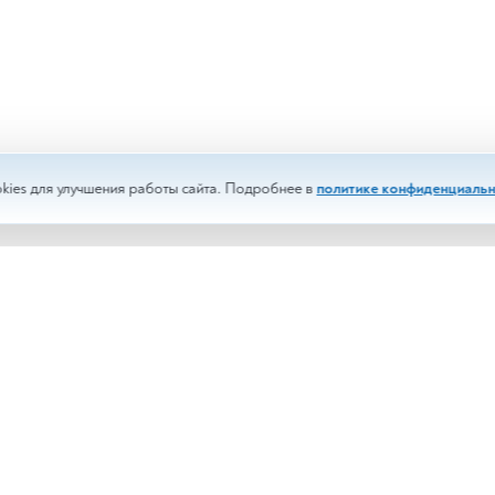
kies для улучшения работы сайта. Подробнее в
политике конфиденциальн
изы
Срочные анализы
менты
Выездное обслуживание
и
Корпоративным клиентам
сти