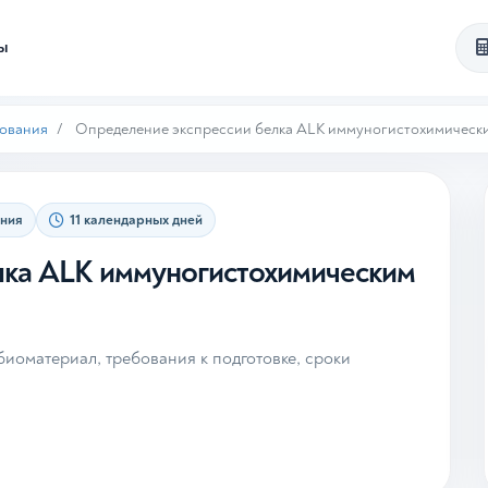
ты
ования
Определение экспрессии белка ALK иммуногистохимическ
ания
11 календарных дней
лка ALK иммуногистохимическим
иоматериал, требования к подготовке, сроки