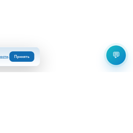
💬
ости
.
Принять
Выберите офис для связи:
+7(8672)55 22 80