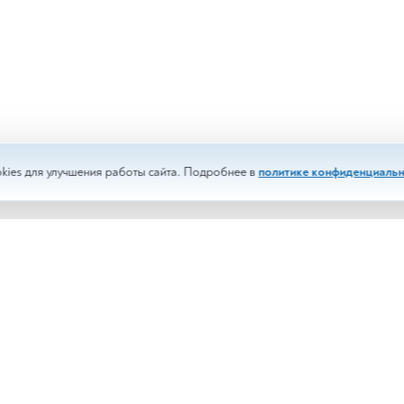
kies для улучшения работы сайта. Подробнее в
политике конфиденциальн
изы
Срочные анализы
менты
Выездное обслуживание
и
Корпоративным клиентам
сти