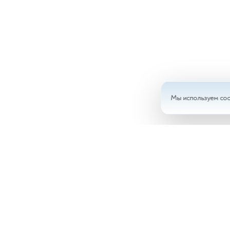
Мы используем coo
Анал
Доку
Врач
Ново