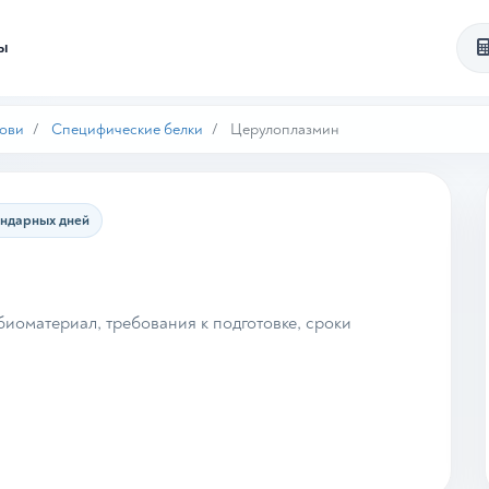
ты
рови
Специфические белки
Церулоплазмин
ендарных дней
иоматериал, требования к подготовке, сроки