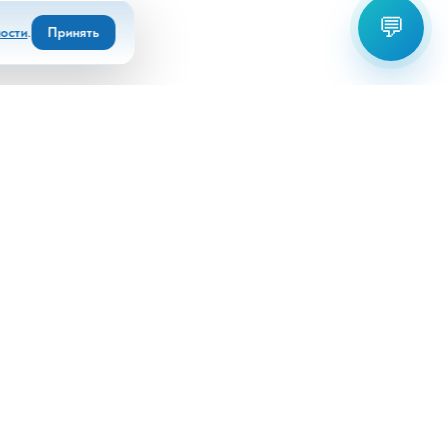
💬
ости
.
Принять
Выберите офис для связи:
+7(8672)55 22 80
+7(918)826 92 94
info@kdl-dzagurov.ru
Все контакты