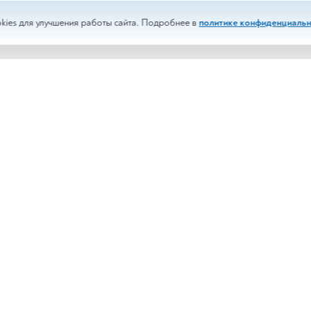
kies для улучшения работы сайта. Подробнее в
политике конфиденциальн
изы
Срочные анализы
менты
Выездное обслуживание
и
Корпоративным клиентам
сти