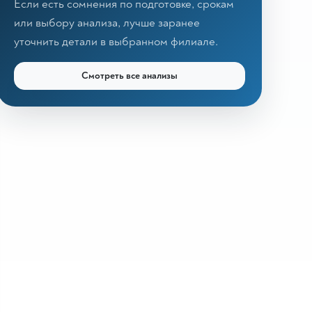
Если есть сомнения по подготовке, срокам
или выбору анализа, лучше заранее
уточнить детали в выбранном филиале.
Смотреть все анализы