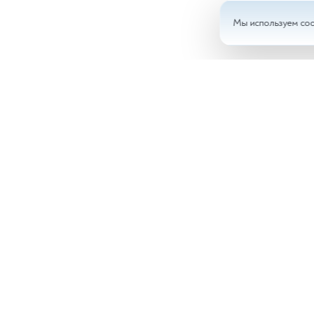
Мы используем coo
Анал
Доку
Врач
Ново