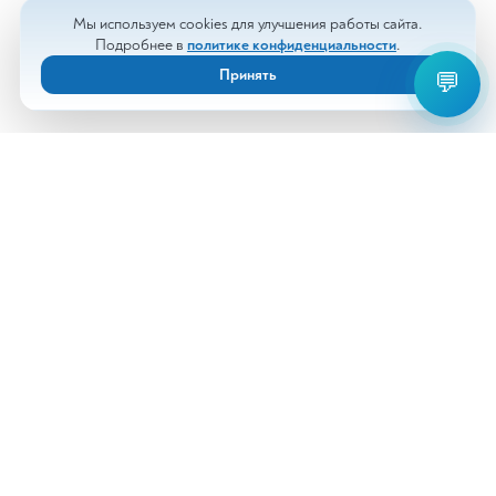
Мы используем cookies для улучшения работы сайта.
Подробнее в
политике конфиденциальности
.
Принять
💬
ПОЛЕЗНЫЕ МАТЕРИАЛЫ
Статьи по теме
Глюкоза и гликированный гемоглобин: что
показывают анализы
Глюкоза показывает состояние углеводного обмена в
момент взятия крови, а HbA1c помогает оценить
среднюю гликемию за более длительный период.
Читать статью