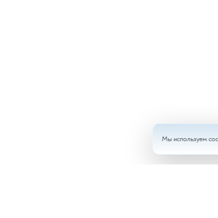
Мы используем coo
Анал
Доку