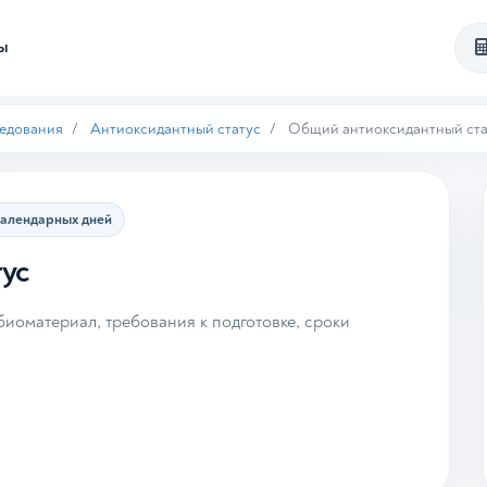
ты
ледования
Антиоксидантный статус
Общий антиоксидантный ста
календарных дней
ус
иоматериал, требования к подготовке, сроки