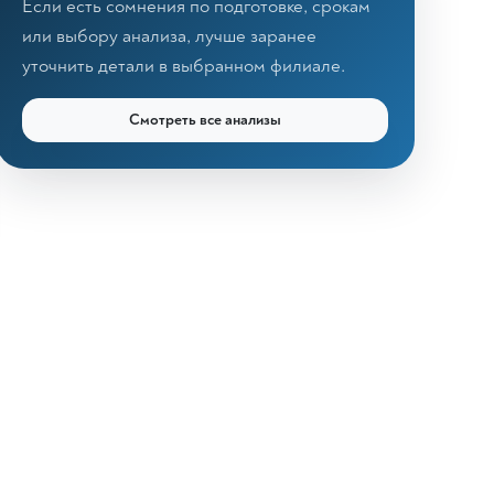
Если есть сомнения по подготовке, срокам
или выбору анализа, лучше заранее
уточнить детали в выбранном филиале.
Смотреть все анализы
КДЛ «Дзагуров»
Онлайн-консультант