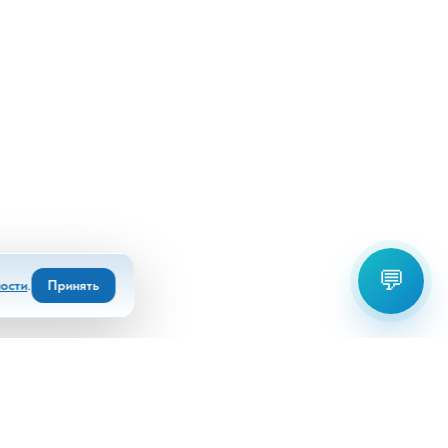
💬
ости
.
Принять
Выберите офис для связи: