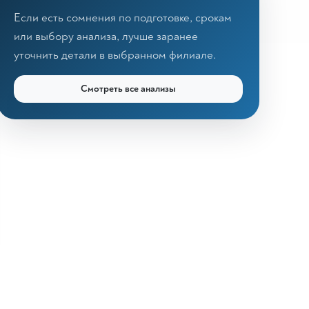
Если есть сомнения по подготовке, срокам
или выбору анализа, лучше заранее
уточнить детали в выбранном филиале.
Смотреть все анализы
КДЛ «Дзагуров»
Онлайн-консультант