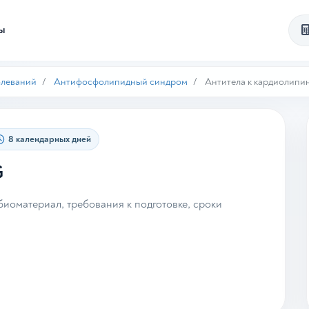
ты
олеваний
Антифосфолипидный синдром
Антитела к кардиолипи
8 календарных дней
G
иоматериал, требования к подготовке, сроки