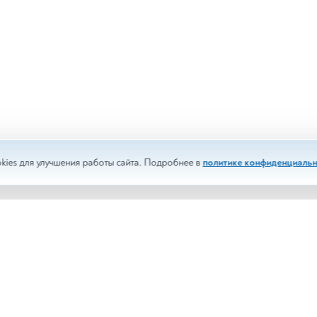
kies для улучшения работы сайта. Подробнее в
политике конфиденциальн
изы
Срочные анализы
менты
Выездное обслуживание
и
Корпоративным клиентам
сти