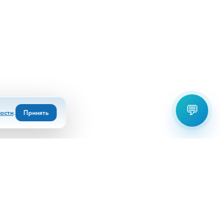
💬
ости
.
Принять
Выберите офис для связи:
+7(8672)55 22 80