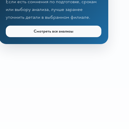
Если есть сомнения по подготовке, срокам
или выбору анализа, лучше заранее
уточнить детали в выбранном филиале.
Смотреть все анализы