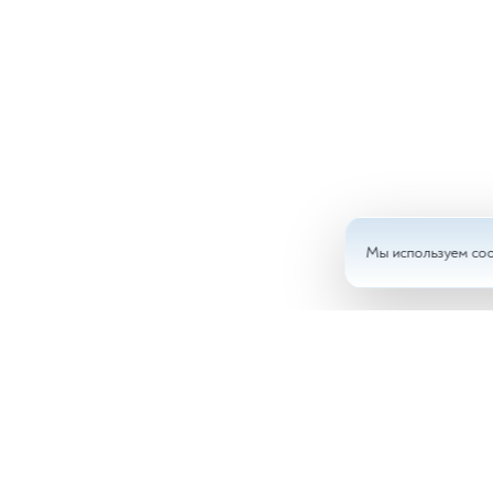
Мы используем coo
Анал
Доку
Врач
Ново