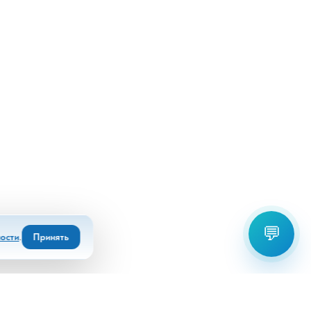
💬
ости
.
Принять