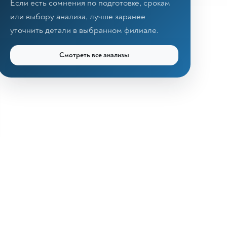
Если есть сомнения по подготовке, срокам
или выбору анализа, лучше заранее
уточнить детали в выбранном филиале.
Смотреть все анализы
КДЛ «Дзагуров»
Онлайн-консультант