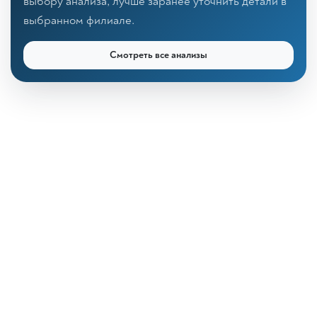
выбору анализа, лучше заранее уточнить детали в
выбранном филиале.
Смотреть все анализы
КДЛ «Дзагуров»
Онлайн-консультант