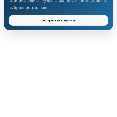
выбору анализа, лучше заранее уточнить детали в
выбранном филиале.
Смотреть все анализы
КДЛ «Дзагуров»
Онлайн-консультант