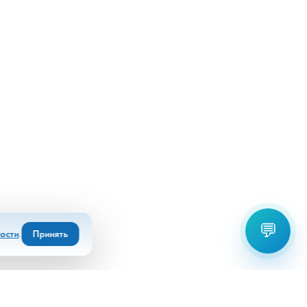
💬
ости
.
Принять