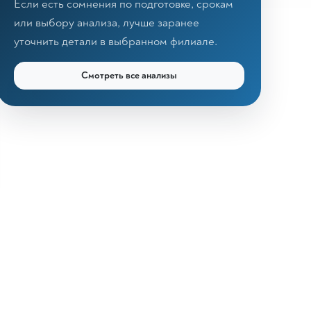
Если есть сомнения по подготовке, срокам
или выбору анализа, лучше заранее
уточнить детали в выбранном филиале.
Смотреть все анализы
КДЛ «Дзагуров»
Онлайн-консультант