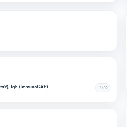
tx9), IgE (ImmunoCAP)
13402