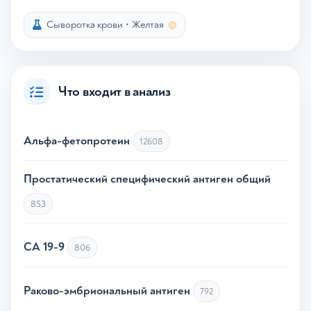
Сыворотка крови
•
Желтая
Что входит в анализ
Альфа-фетопротеин
12608
Простатический специфический антиген общий
853
СА 19-9
806
Раково-эмбриональный антиген
792