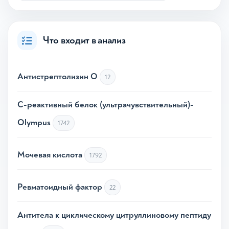
Что входит в анализ
Антистрептолизин О
12
C-реактивный белок (ультрачувствительный)-
Olympus
1742
Мочевая кислота
1792
Ревматоидный фактор
22
Антитела к циклическому цитруллиновому пептиду